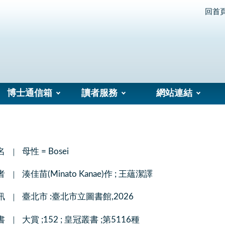
回首
博士通信箱
讀者服務
網站連結
名
母性 = Bosei
者
湊佳苗(Minato Kanae)作 ; 王蘊潔譯
訊
臺北市 :臺北市立圖書館,2026
書
大賞 ;152 ; 皇冠叢書 ;第5116種