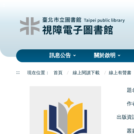
:::
訊息公告
關於啟明
:::
首頁
線上閱讀下載
線上有聲書
題
作
出版資
叢