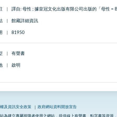
註
譯自: 母性 ; 據皇冠文化出版有限公司出版的「母性 = B
結
館藏詳細資訊
用
81950
型
有聲書
地
啟明
私權及資訊安全政策
政府網站資料開放宣告
網站為建立專屬視障者使用之網站，提供線上有聲書、點字書等資源