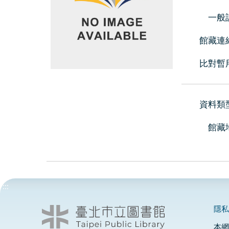
一般
館藏連
比對暫
資料類
館藏
:::
隱
本