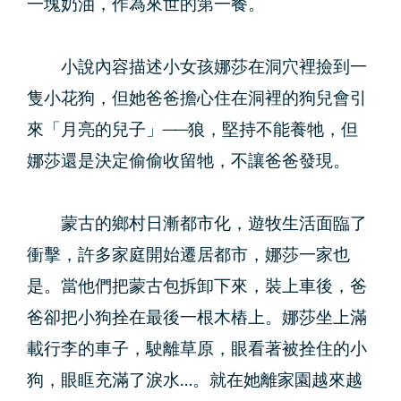
一塊奶油，作為來世的第一餐。
小說內容描述小女孩娜莎在洞穴裡撿到一
隻小花狗，但她爸爸擔心住在洞裡的狗兒會引
來「月亮的兒子」──狼，堅持不能養牠，但
娜莎還是決定偷偷收留牠，不讓爸爸發現。
蒙古的鄉村日漸都市化，遊牧生活面臨了
衝擊，許多家庭開始遷居都市，娜莎一家也
是。當他們把蒙古包拆卸下來，裝上車後，爸
爸卻把小狗拴在最後一根木樁上。娜莎坐上滿
載行李的車子，駛離草原，眼看著被拴住的小
狗，眼眶充滿了淚水…。就在她離家園越來越