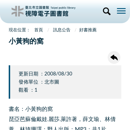
首頁
訊息公告
好書推薦
小黃狗的窩
更新日期 ：2008/08/30
發佈單位 ：北市圖
觀看 ：1
書名：小黃狗的窩
琵亞芭蘇倫戴娃.麗莎.萊許著，薛文瑜、林倩
葦、林琦珊譯；野人出版；MP3；共1片