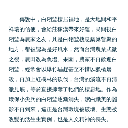
傳說中，白翎鷥棲居福地，是大地間和平
祥瑞的信使，會給莊稼漢帶來好運，民間視白
翎鷥為農家之友，凡是白翎鷥棲息築巢營聚的
地方，都被認為是好風水，然而台灣農業式微
之後，農田改為魚塭、果園，農家不再歡迎白
翎鷥，經常會以爆竹驅趕甚至不惜以獵槍屠
殺，再加上紅樹林的砍伐，台灣的溪流不再清
澈見底，等於直接掠奪了牠們的棲息地。作為
環保小尖兵的白翎鷥逐漸消失，潔白纖美的麗
影不再到來，這正是台灣環境被破壞、生態被
改變的活生生實例，也是人文精神的喪失。