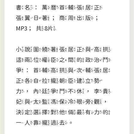
書名：萬曆首輔張居正
張翼日著；商周出版；
MP3；共8片
小說圍繞著張居正與高拱
這兩位權臣之間的政治鬥
爭：首輔高拱與次輔張居
正各自拉攏朝臣建立勢
力，內廷爭鬥不休，李貴
妃與太監馮保冷眼旁觀，
決定選擇對他倆最有力的
一人靠攏過去。