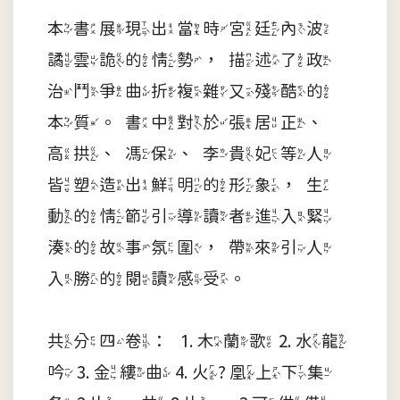
本書展現出當時宮廷內波
譎雲詭的情勢，描述了政
治鬥爭曲折複雜又殘酷的
本質。書中對於張居正、
高拱、馮保、李貴妃等人
皆塑造出鮮明的形象，生
動的情節引導讀者進入緊
湊的故事氛圍，帶來引人
入勝的閱讀感受。
共分四卷： 1. 木蘭歌 2. 水龍
吟 3. 金縷曲 4. 火? 凰上下集