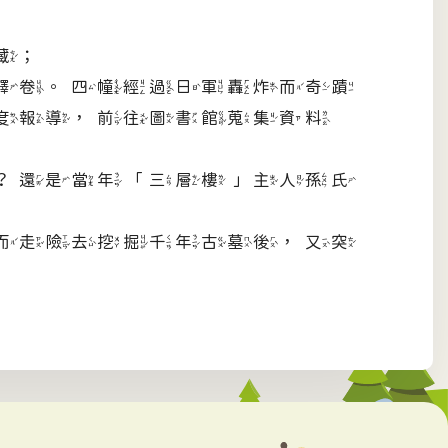
藏；
釋卷。四幢經過日軍轟炸而奇蹟
度報導，前往圖書館蒐集資料
？還是當年「三層樓」主人孫氏
而走險去挖掘千年古墓後，又突