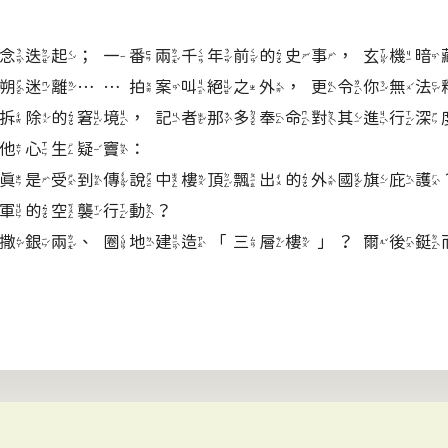
迭起；一番兩千年前的史事，玄機暗
迷離……拍案叫絕之外，更令你無法
拆除的窘境，記者那多奉命對其進行深
他心生疑竇：
是受到傳說中樓頂飄出的外國旗庇護
軍的空襲行動？
銀兩、圈地建造「三層樓」？爾後鋌