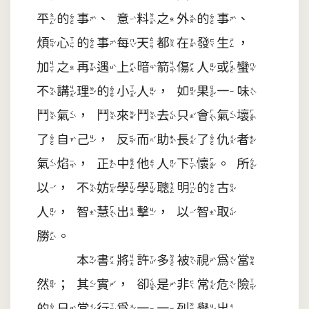
平的事、意料之外的事、
煩心的事每天都在發生，
加之再遇上暗箭傷人或蠻
不講理的小人，如果一味
鬥氣，鬥來鬥去只會氣壞
了自己，反而助長了仇者
氣焰，正中他人下懷。所
以，不妨學學聰明的古
人，智慧出擊，以智取
勝。
本書將許多被視為當
然；其實，卻是非常危險
的日常行為一一列舉出