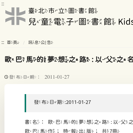
:::
:::
首頁
訊息公告
歐巴馬的夢想之路 : 以父之
2011-01-27
發布日期：
發布日期:2011-01-27
書名：歐巴馬的夢想之路 : 以父
歐巴馬作；時報出版；共7冊