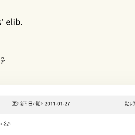
名
更新日期:2011-01-27
點
之名