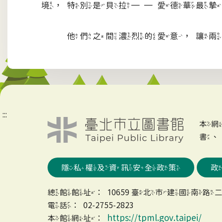
境，特別是貝拉──愛德華最摯
他們之間濃烈的愛意，讓兩人
:::
本
書
隱私權及資訊安全政策
總館館址：10659 臺北市建國南路二
電話：02-2755-2823
https://tpml.gov.taipei/
本館網址：