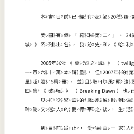
本書目前已經有超過20種語言
美國有個「羅琳第二」、34歲的家
城》系列出名，發跡史和《哈利
2005年的《暮光之城》（twili
一百六十萬本銷量，但2007年的
量超過15萬冊，並且取代風頭
四集《破曉》（Breaking Dawn）
貝拉從繁華的鳳凰城搬到偏僻
神祕又迷人的愛德華之後，生活
到目前為止，愛德華一家人身