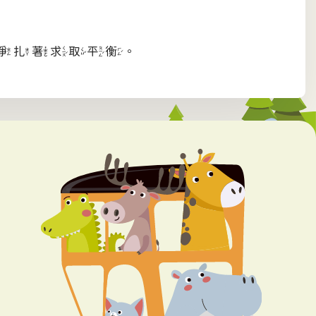
掙扎著求取平衡。