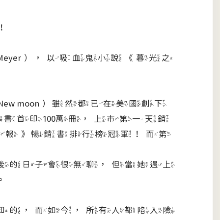
！
Meyer），以吸血鬼小說《暮光之
New moon）雖然都已在美國創下
，該書首印100萬冊，上市第一天銷
時報》暢銷書排行榜冠軍！而第
後的日子會很無聊，但當她遇上
。
知的，而如今，所有人都陷入險