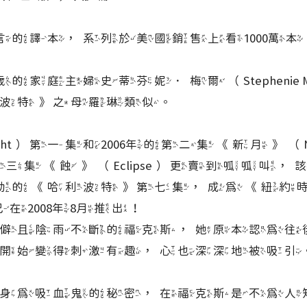
的譯本，系列於美國銷售上看1000萬本
庭主婦史蒂芬妮．梅爾（Stephenie 
波特》之母羅琳類似。
ght）第一集和2006年的第二集《新月》（
第三集《蝕》（Eclipse）更賣到呱呱叫
強勁的《哈利波特》第七集，成為《紐約
也已在2008年8月推出！
且陰雨不斷的福克斯，她原本認為往
開始變得刺激有趣，心也深深地被吸引
為吸血鬼的秘密，在福克斯是不為人