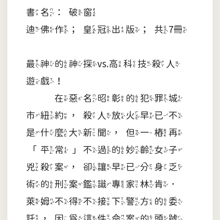
書名：破窗
迪佛作；皇冠出版；共7冊
最神的神探vs.高科技殺人
遊戲！
在惡名昭彰的犯罪城
市紐約，殺人放火早已不
是什麼大新聞，但一樁再
「平常」不過的妙齡女子
兇殺案，卻讓早已分身乏
術的刑案鑑識專家林肯．
萊姆不得不接下警方的委
託，因為這件命案的頭號