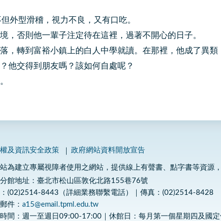
但外型滑稽，視力不良，又有口吃。
，否則他一輩子注定待在這裡，過著不開心的日子。
，轉到富裕小鎮上的白人中學就讀。在那裡，他成了異類
？他交得到朋友嗎？該如何自處呢？
。
私權及資訊安全政策
政府網站資料開放宣告
網站為建立專屬視障者使用之網站，提供線上有聲書、點字書等資源
分館地址：臺北市松山區敦化北路155巷76號
：(02)2514-8443（詳細業務聯繫電話）｜傳真：(02)2514-8428
子郵件：
a15@email.tpml.edu.tw
時間：週一至週日09:00-17:00｜休館日：每月第一個星期四及國