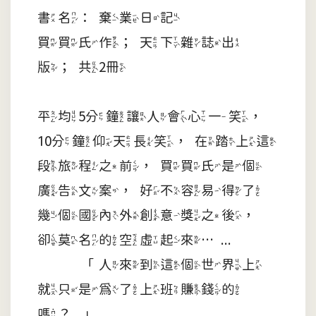
書名：棄業日記
買買氏作；天下雜誌出
版；共2冊
平均5分鐘讓人會心一笑，
10分鐘仰天長笑，在踏上這
段旅程之前，買買氏是個
廣告文案，好不容易得了
幾個國內外創意獎之後，
卻莫名的空虛起來…...
「人來到這個世界上
就只是為了上班賺錢的
嗎？」