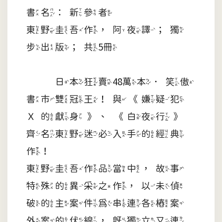
書名：新參者
東野圭吾作，阿夜譯；獨
步出版；共5冊
日本狂賣48萬本．笑傲
書市雙冠王！與《嫌疑犯
Ｘ的獻身》、《白夜行》
齊名東野迷必入手的經典
作！
東野圭吾作品當中，故事
特殊的異采之作，以未偵
破的主案件為串連各樁案
外案的伏線，既獨立又連