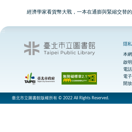
經濟學家看貨幣大戰，一本在通膨與緊縮交替的
:::
隱
本
啟明
電話
電
開放
臺北市立圖書館版權所有 © 2022 All Rights Reserved.