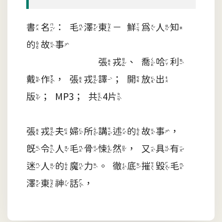
書名：毛澤東－鮮為人知
的故事
張戎、喬哈利
戴作，張戎譯；開放出
版；MP3；共4片
張戎夫婦所講述的故事，
既令人毛骨悚然，又具有
迷人的魔力。徹底摧毀毛
澤東神話，