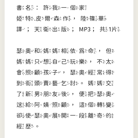
書名：許我一個家
姬特.皮爾森作，陸篠華
譯；天衛出版；MP3；共1片
瑟奧和媽媽相依為命，但
媽媽只想自己玩樂，不太
會照顧孩子，瑟奧經常得
到街頭賣藝乞討。媽媽交
了新男朋友後，便把瑟奧
送給阿姨照顧，這個轉變
卻使瑟奧展開一段離奇的
經歷。