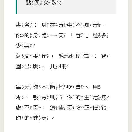
點閱次數:1
書名：身在毒中不知毒－
你的身體一天「吞」進多
少毒?
葛文根作，毛佩琦譯；智
園出版；共4冊
每天你不斷地吃毒、用
毒、吸毒嗎？你的生活無
處不毒，這些毒物正侵蝕
你的健康。