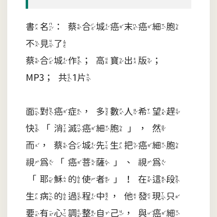
書名：蔡合城癌末癌細胞
不見了
蔡合城作；高寶出版；
MP3；共1片
面對癌症，多數人希望趕
快「消滅癌細胞」，然
而，蔡合城先生把癌細胞
視為「癌菩薩」、視為
「耶穌的使者」！在這段
生病的過程中，他發現只
要有心調整自己，與癌細