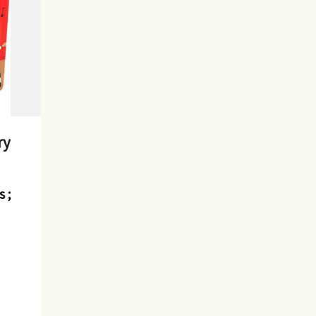
ry
s ;