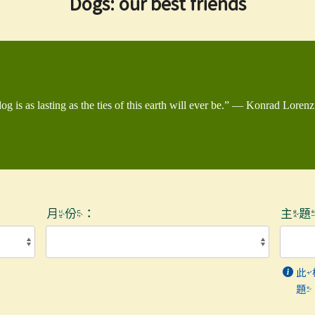
Dogs: our best friends
g is as lasting as the ties of this earth will ever be.” — Konrad Lorenz
月份：
主
此
題