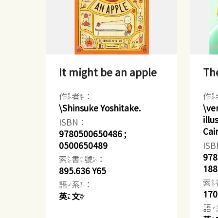
It might be an apple
The
作者：
作
\Shinsuke Yoshitake.
\ve
ill
ISBN：
Cai
9780500650486 ;
0500650489
IS
978
索書號：
188
895.636 Y65
索
語系：
170
英文
語