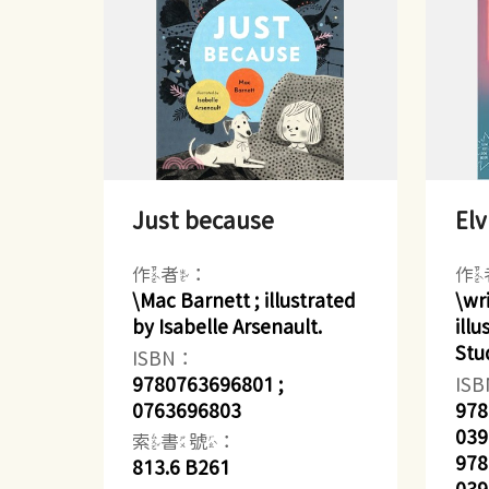
Just because
Elv
作者：
作
\Mac Barnett ; illustrated
\wr
by Isabelle Arsenault.
ill
Stu
ISBN：
9780763696801 ;
IS
0763696803
978
039
索書號：
978
813.6 B261