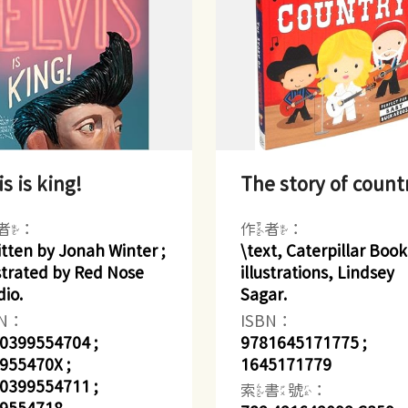
is is king!
The story of count
者：
作者：
itten by Jonah Winter ;
\text, Caterpillar Book
ustrated by Red Nose
illustrations, Lindsey
dio.
Sagar.
BN：
ISBN：
0399554704 ;
9781645171775 ;
955470X ;
1645171779
0399554711 ;
索書號：