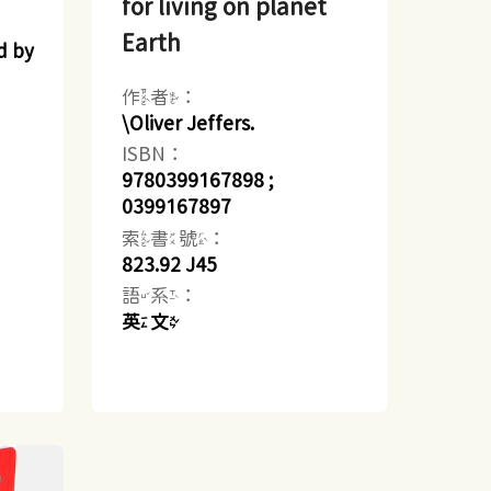
for living on planet
Earth
d by
作者：
\Oliver Jeffers.
ISBN：
9780399167898 ;
0399167897
索書號：
823.92 J45
語系：
英文