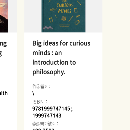
ing
Big ideas for curious
g
minds : an
introduction to
philosophy.
作者：
mith
\
ISBN：
9781999747145 ;
1999747143
索書號：