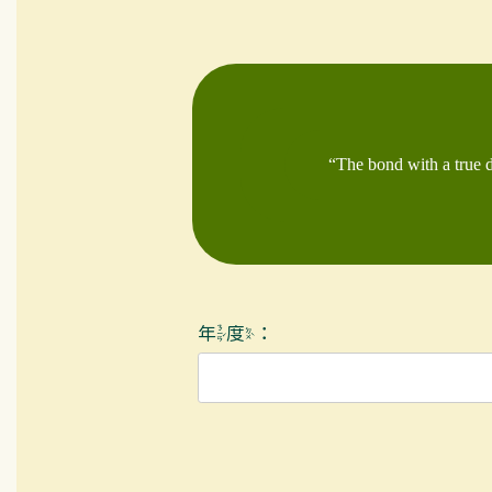
“The bond with a true do
年度：