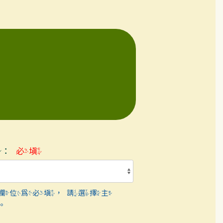
題：
必填
欄位為必填，請選擇主
。