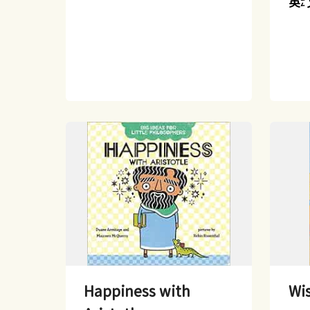
英
Happiness with
Wis