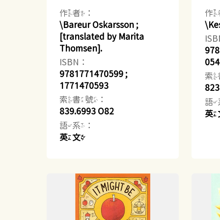
作者：
作
\Bareur Oskarsson ;
\Ke
[translated by Marita
IS
Thomsen].
978
ISBN：
054
9781771470599 ;
索
1771470593
823
索書號：
語
839.6993 O82
英
語系：
英文