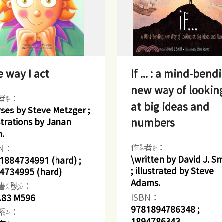
 way I act
If ... : a mind-bend
new way of lookin
者：
at big ideas and
rses by Steve Metzger ;
numbers
ustrations by Janan
n.
作者：
BN：
\written by David J. S
1884734991 (hard) ;
; illustrated by Steve
4734995 (hard)
Adams.
書號：
ISBN：
.83 M596
9781894786348 ;
系：
1894786343