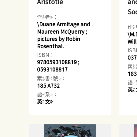
Aristotle
and
So
作者：
\Duane Armitage and
作
Maureen McQuerry ;
\M.
pictures by Robin
Wil
Rosenthal.
IS
ISBN：
037
9780593108819 ;
索
0593108817
183
索書號：
語
185 A732
英
語系：
英文