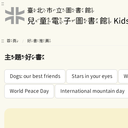
:::
:::
首頁
好書推薦
主題好書
Dogs: our best friends
Stars in your eyes
W
World Peace Day
International mountain day