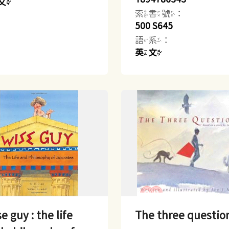
文
索書號：
500 S645
語系：
英文
e guy : the life
The three questio