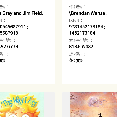
者：
作者：
s Gray and Jim Field.
\Brendan Wenzel.
BN：
ISBN：
0545687911 ;
9781452173184 ;
5687918
1452173184
書號：
索書號：
.92 G779
813.6 W482
系：
語系：
文
英文