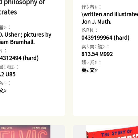
 philosophy of
作者：
crates
\written and illustrate
Jon J. Muth.
者：
ISBN：
D. Usher ; pictures by
0439199964 (hard)
liam Bramhall.
索書號：
BN：
813.54 M992
4312494 (hard)
語系：
書號：
英文
.2 U85
系：
文