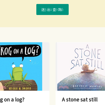
送出查詢
g on a log?
A stone sat still