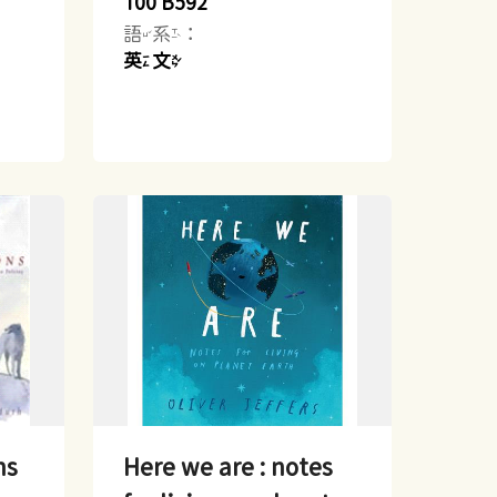
100 B592
語系：
英文
ns
Here we are : notes