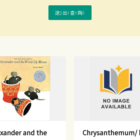
送出查詢
exander and the
Chrysanthemum/ 