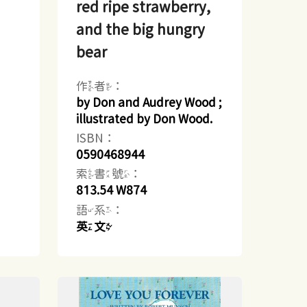
red ripe strawberry,
and the big hungry
bear
作者：
by Don and Audrey Wood ;
illustrated by Don Wood.
ISBN：
0590468944
索書號：
813.54 W874
語系：
英文