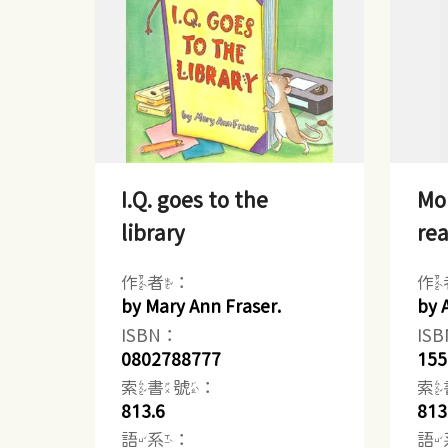
I.Q. goes to the
Mou
library
rea
作者：
作
by Mary Ann Fraser.
by 
ISBN：
IS
0802788777
155
索書號：
索
813.6
813
語系：
語