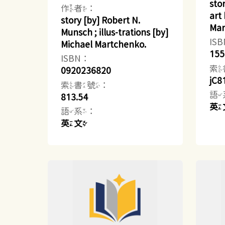
sto
作者：
art
story [by] Robert N.
Mar
Munsch ; illus-trations [by]
IS
Michael Martchenko.
155
ISBN：
索
0920236820
jC8
索書號：
語
813.54
英
語系：
英文