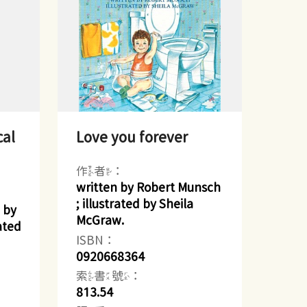
cal
Love you forever
作者：
written by Robert Munsch
; illustrated by Sheila
 by
McGraw.
ated
ISBN：
0920668364
索書號：
813.54