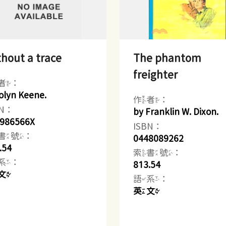
hout a trace
The phantom
freighter
者：
olyn Keene.
作者：
BN：
by Franklin W. Dixon.
986566X
ISBN：
書號：
0448089262
.54
索書號：
系：
813.54
文
語系：
英文