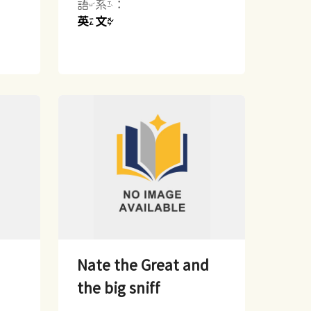
語系：
英文
Nate the Great and
the big sniff