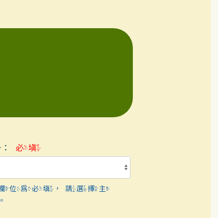
題：
必填
欄位為必填，請選擇主
。