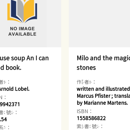
se soup An I can
Milo and the magi
d book.
stones
者：
作者：
Arnold Lobel.
written and illustrated
Marcus Pfister ; transl
BN：
by Marianne Martens.
9942371
ISBN：
書號：
1558586822
.54
索書號：
系：