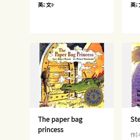
英文
英
The paper bag
Ste
princess
作