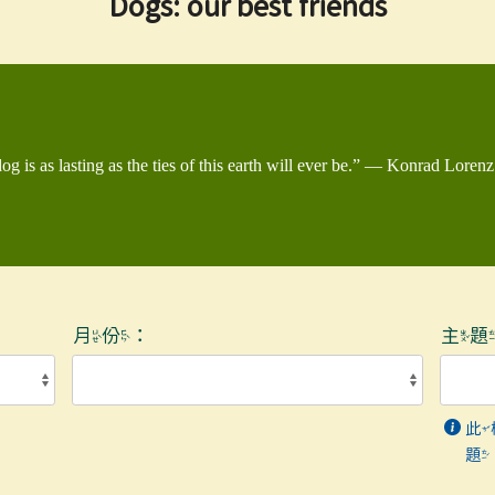
Dogs: our best friends
g is as lasting as the ties of this earth will ever be.” — Konrad Lorenz
月份：
主
此
題