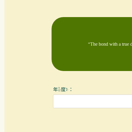
“The bond with a true do
年度：