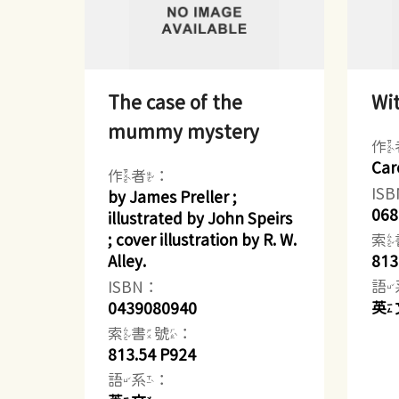
The case of the
Wit
mummy mystery
作
Car
作者：
IS
by James Preller ;
068
illustrated by John Speirs
索
; cover illustration by R. W.
813
Alley.
語
ISBN：
英
0439080940
索書號：
813.54 P924
語系：