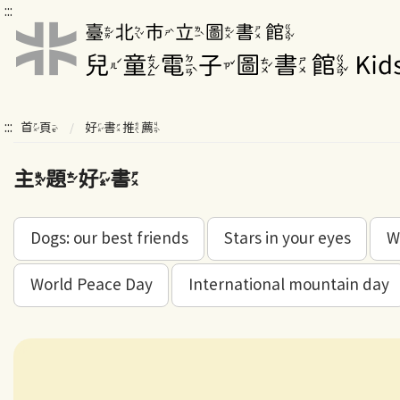
:::
:::
首頁
好書推薦
主題好書
Dogs: our best friends
Stars in your eyes
W
World Peace Day
International mountain day