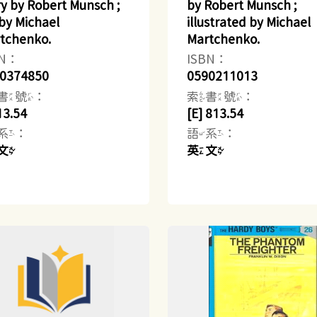
ry by Robert Munsch ;
by Robert Munsch ;
 by Michael
illustrated by Michael
tchenko.
Martchenko.
BN：
ISBN：
0374850
0590211013
書號：
索書號：
13.54
[E] 813.54
系：
語系：
文
英文