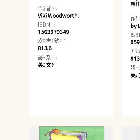
wi
作者：
Viki Woodworth.
作
ISBN：
by 
1563979349
IS
索書號：
059
813.6
索
語系：
813
英文
語
英