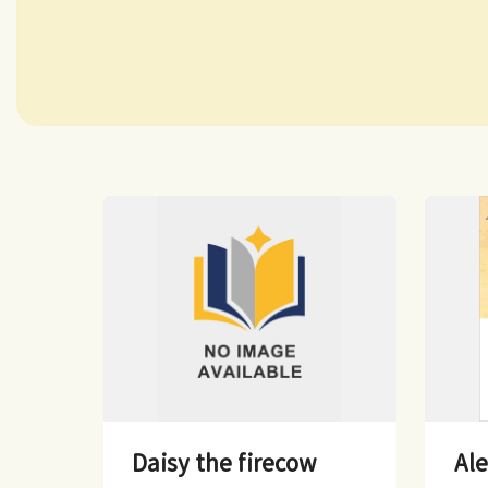
Daisy the firecow
Al