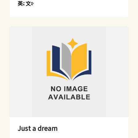
英文
Just a dream