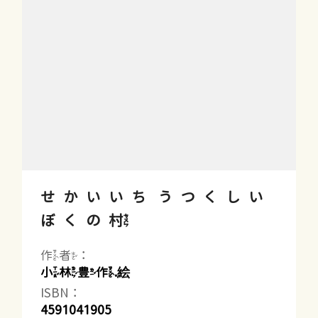
せかいいち うつくしい
ぼくの村
作者：
小林豊作.絵
ISBN：
4591041905