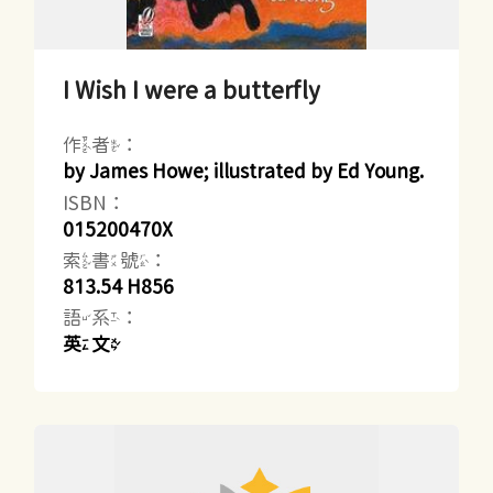
I Wish I were a butterfly
作者：
by James Howe; illustrated by Ed Young.
ISBN：
015200470X
索書號：
813.54 H856
語系：
英文