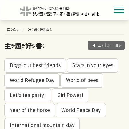
首頁
好書推薦
主題好書
回上一頁
Dogs: our best friends
Stars in your eyes
World Refugee Day
World of bees
Let's tea party!
Girl Power!
Year of the horse
World Peace Day
International mountain day