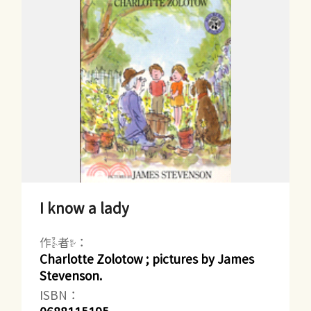
I know a lady
作者：
Charlotte Zolotow ; pictures by James
Stevenson.
ISBN：