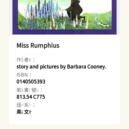
Miss Rumphius
作者：
story and pictures by Barbara Cooney.
ISBN：
0140505393
索書號：
813.54 C775
語系：
英文