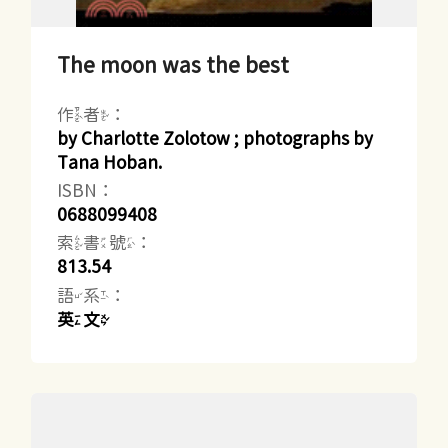
The moon was the best
作者：
by Charlotte Zolotow ; photographs by
Tana Hoban.
ISBN：
0688099408
索書號：
813.54
語系：
英文