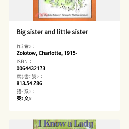
Big sister and little sister
作者：
Zolotow, Charlotte, 1915-
ISBN：
0064432173
索書號：
813.54 Z86
語系：
英文