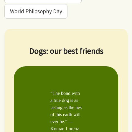
World Philosophy Day
Dogs: our best friends
“The bond with
a true dog is as
lasting as the ties
of this earth will
ever be.” —
Konrad Lorenz