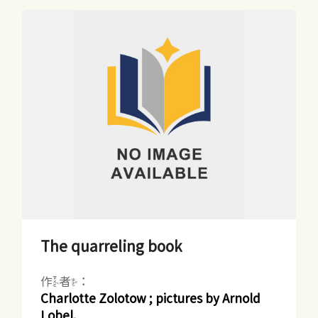
The quarreling book
作者：
Charlotte Zolotow ; pictures by Arnold
Lobel.