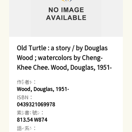
Old Turtle : a story / by Douglas
Wood ; watercolors by Cheng-
Khee Chee. Wood, Douglas, 1951-
作者：
Wood, Douglas, 1951-
ISBN：
0439321069978
索書號：
813.54 W874
語系：