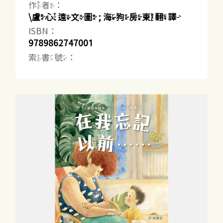
作者：
\盧心遠文圖 ; 海狗房東翻譯
ISBN：
9789862747001
索書號：