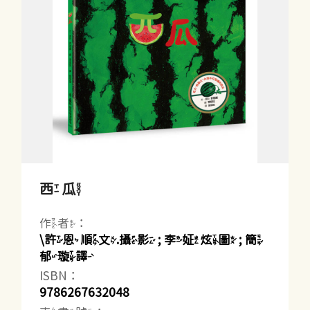
西瓜
作者：
\許恩順文.攝影 ; 李姃炫圖 ; 簡
郁璇譯
ISBN：
9786267632048