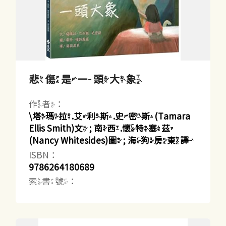
悲傷是一頭大象
作者：
\塔瑪拉.艾利斯.史密斯(Tamara
Ellis Smith)文 ; 南西.懷特塞茲
(Nancy Whitesides)圖 ; 海狗房東譯
ISBN：
9786264180689
索書號：