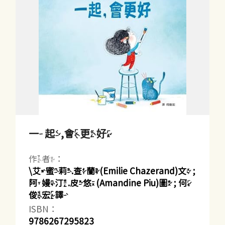
一起,會更好
作者：
\艾蜜莉.查蘭(Emilie Chazerand)文 ;
阿嫚汀.皮悠(Amandine Piu)圖 ; 何
俊宏譯
ISBN：
9786267295823