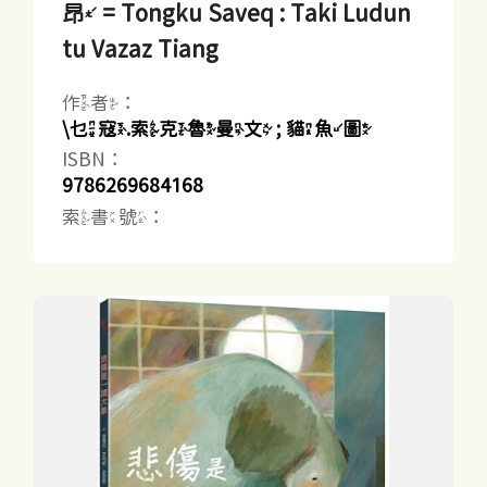
昂 = Tongku Saveq : Taki Ludun
tu Vazaz Tiang
作者：
\乜寇.索克魯曼文 ; 貓魚圖
ISBN：
9786269684168
索書號：