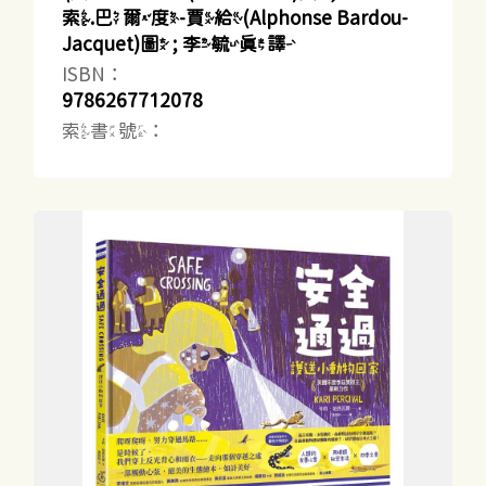
索.巴爾度-賈給(Alphonse Bardou-
Jacquet)圖 ; 李毓真譯
ISBN：
9786267712078
索書號：