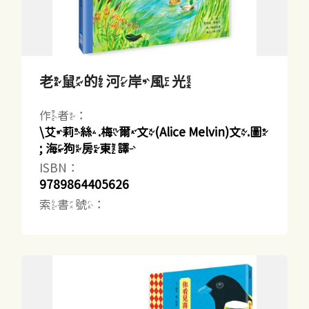
老鼠的河岸風光
作者：
\艾莉絲.梅爾文(Alice Melvin)文.圖
; 海狗房東譯
ISBN：
9789864405626
索書號：