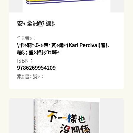
安全通過
作者：
\卡莉.珀西瓦爾(Kari Percival)著.
繪 ; 盧相如譯
ISBN：
9786269954209
索書號：