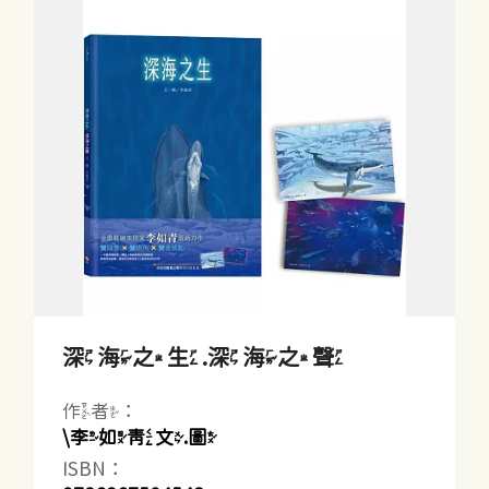
深海之生.深海之聲
作者：
\李如青文.圖
ISBN：