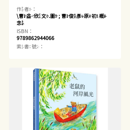
作者：
\曹益欣文.圖 ; 曹俊彥原初概
念
ISBN：
9789862944066
索書號：