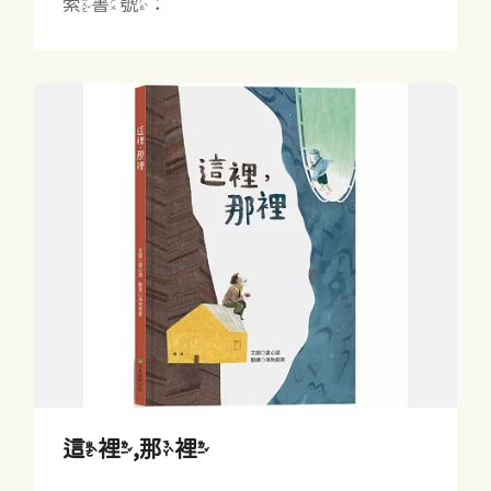
索書號：
這裡,那裡