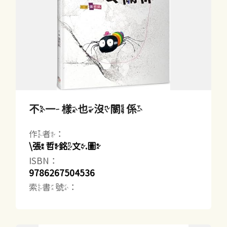
不一樣也沒關係
作者：
\張哲銘文.圖
ISBN：
9786267504536
索書號：