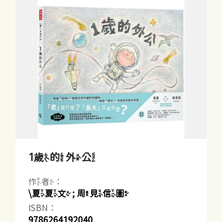
1歲的外公
作者：
\夏夏文 ; 周見信圖
ISBN：
9786264192040