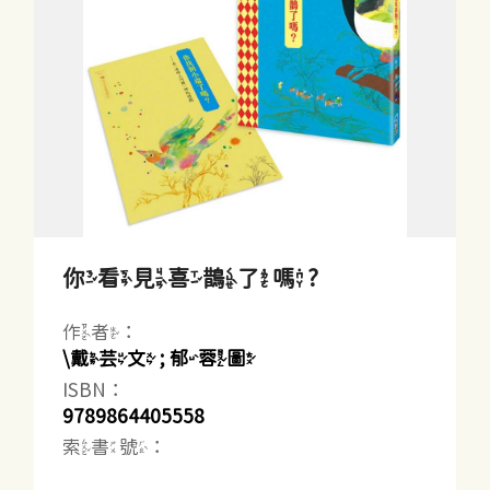
你看見喜鵲了嗎?
作者：
\戴芸文 ; 郁蓉圖
ISBN：
9789864405558
索書號：