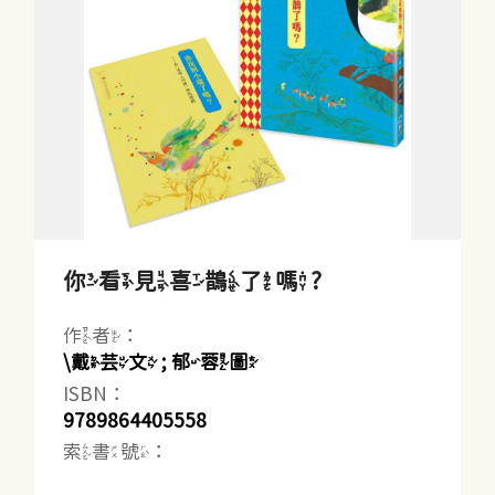
你看見喜鵲了嗎?
作者：
\戴芸文 ; 郁蓉圖
ISBN：
9789864405558
索書號：