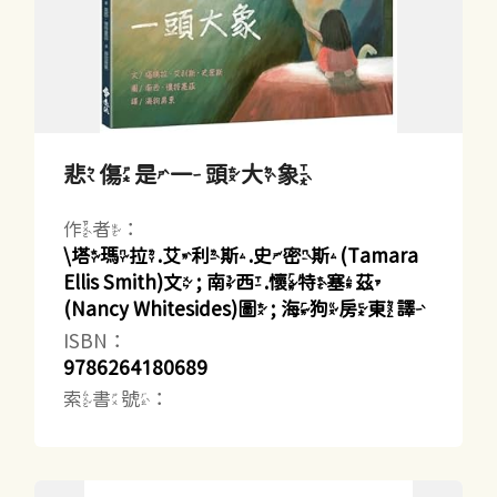
悲傷是一頭大象
作者：
\塔瑪拉.艾利斯.史密斯(Tamara
Ellis Smith)文 ; 南西.懷特塞茲
(Nancy Whitesides)圖 ; 海狗房東譯
ISBN：
9786264180689
索書號：