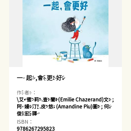
一起,會更好
作者：
\艾蜜莉.查蘭(Emilie Chazerand)文 ;
阿嫚汀.皮悠(Amandine Piu)圖 ; 何
俊宏譯
ISBN：
9786267295823