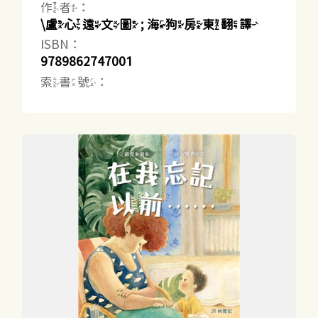
作者：
\盧心遠文圖 ; 海狗房東翻譯
ISBN：
9789862747001
索書號：