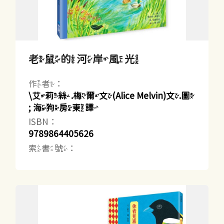
老鼠的河岸風光
作者：
\艾莉絲.梅爾文(Alice Melvin)文.圖
; 海狗房東譯
ISBN：
9789864405626
索書號：