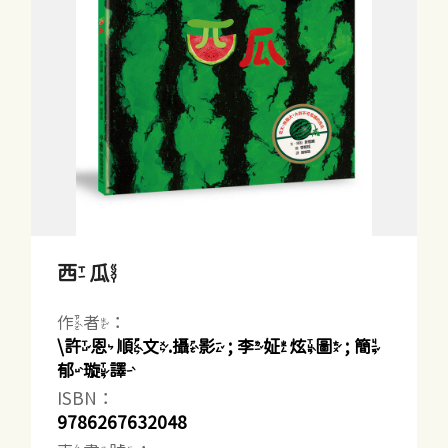
西瓜
作者：
\許恩順文.攝影 ; 李姃炫圖 ; 簡
郁璇譯
ISBN：
9786267632048