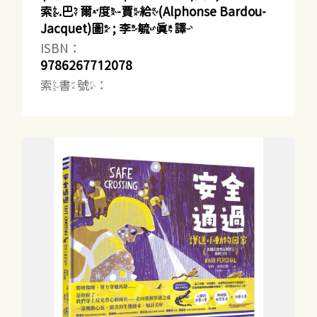
索.巴爾度-賈給(Alphonse Bardou-
Jacquet)圖 ; 李毓真譯
ISBN：
9786267712078
索書號：