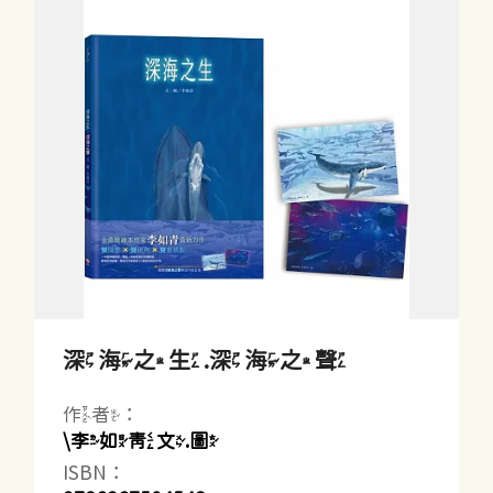
深海之生.深海之聲
作者：
\李如青文.圖
ISBN：