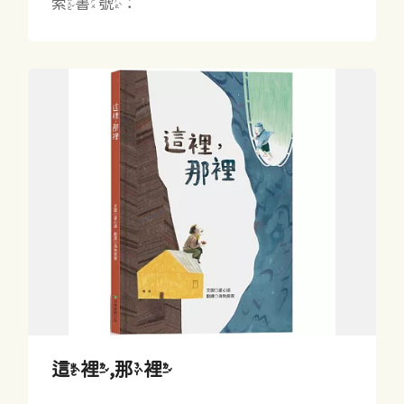
索書號：
這裡,那裡