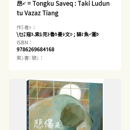
昂 = Tongku Saveq : Taki Ludun
tu Vazaz Tiang
作者：
\乜寇.索克魯曼文 ; 貓魚圖
ISBN：
9786269684168
索書號：