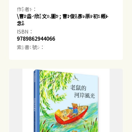
作者：
\曹益欣文.圖 ; 曹俊彥原初概
念
ISBN：
9789862944066
索書號：