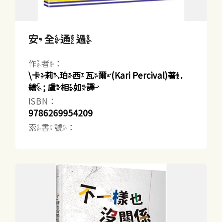
安全通過
作者：
\卡莉.珀西瓦爾(Kari Percival)著.
繪 ; 盧相如譯
ISBN：
9786269954209
索書號：