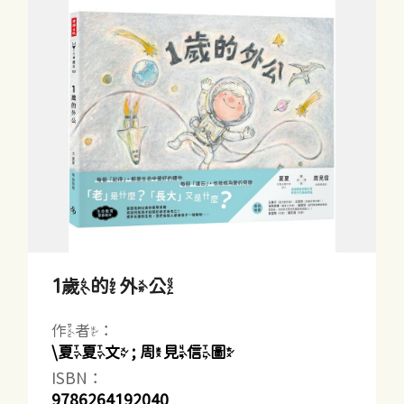
1歲的外公
作者：
\夏夏文 ; 周見信圖
ISBN：
9786264192040