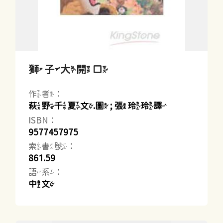
獅子大開口
作者：
萩野千夏文.圖 ; 張玲玲譯
ISBN：
9577457975
索書號：
861.59
語系：
中文