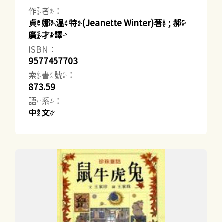
作者：
貞娜.溫特(Jeanette Winter)著 ; 郝
廣才譯
ISBN：
9577457703
索書號：
873.59
語系：
中文