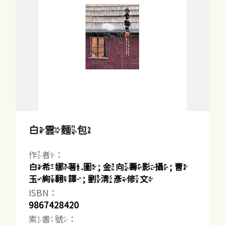
白雲麵包
作者：
白希娜著.圖 ; 金向壽影攝 ; 曹
玉絢翻譯 ; 劉清彥修文
ISBN：
9867428420
索書號：