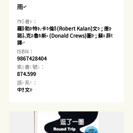
雨
作者：
羅勃特.卡倫(Robert Kalan)文 ; 唐
諾.克魯斯(Donald Crews)圖 ; 蘇菲
譯
ISBN：
9867428404
索書號：
874.599
語系：
中文