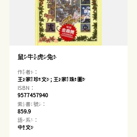
鼠牛虎兔
作者：
王家珍文 ; 王家珠圖
ISBN：
9577457940
索書號：
859.9
語系：
中文