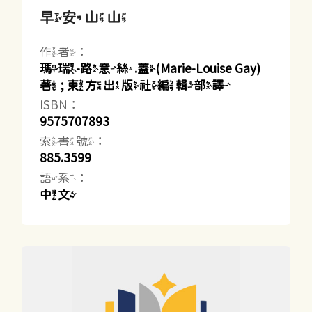
早安山山
作者：
瑪瑞-路意絲.蓋(Marie-Louise Gay)
著 ; 東方出版社編輯部譯
ISBN：
9575707893
索書號：
885.3599
語系：
中文