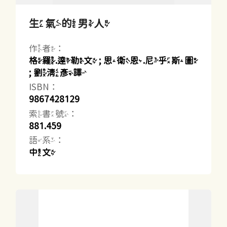
生氣的男人
作者：
格羅.達勒文 ; 思衛恩.尼乎斯圖
; 劉清彥譯
ISBN：
9867428129
索書號：
881.459
語系：
中文