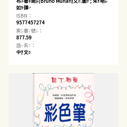
布魯諾(Bruno Munari)文.圖 ; 朱皓
如譯
ISBN：
9577457274
索書號：
877.59
語系：
中文