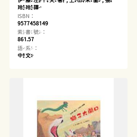
伊藤左千夫著 ; 上田朱圖 ; 張
玲玲譯
ISBN：
9577458149
索書號：
861.57
語系：
中文