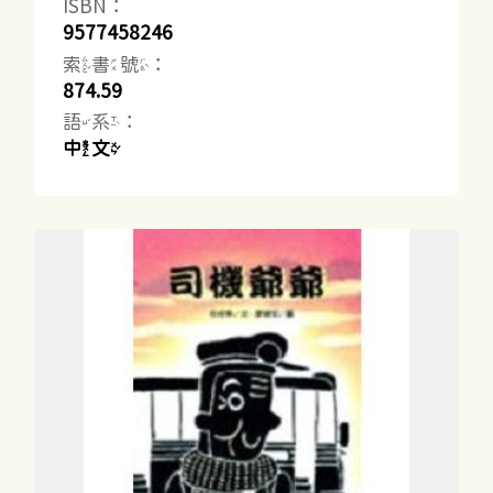
ISBN：
9577458246
索書號：
874.59
語系：
中文