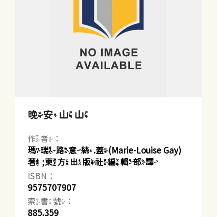
晚安山山
作者：
瑪瑞-路意絲.蓋(Marie-Louise Gay)
著 ;東方出版社編輯部譯
ISBN：
9575707907
索書號：
885.359