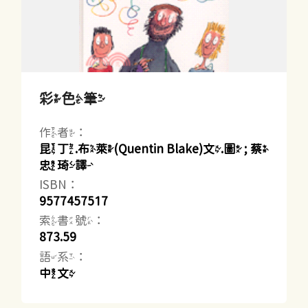
彩色筆
作者：
昆丁.布萊(Quentin Blake)文.圖 ; 蔡
忠琦譯
ISBN：
9577457517
索書號：
873.59
語系：
中文