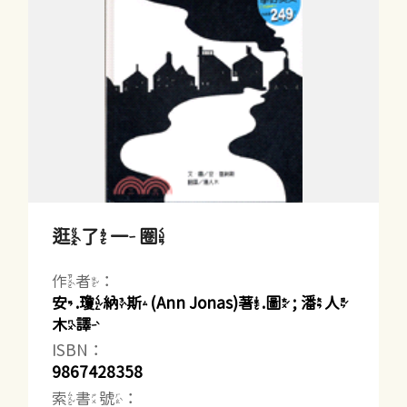
逛了一圈
作者：
安.瓊納斯(Ann Jonas)著.圖 ; 潘人
木譯
ISBN：
9867428358
索書號：