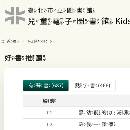
:::
:::
首頁
訊息公告
好書推薦
有聲書(687)
點字書(466)
編號
黑幼龍的加減乘
01
許我一個家
02