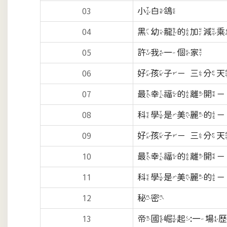
小白鴿
03
黑幼龍的加減乘
04
許我一個家
05
好孩子－三分天
06
最幸福的離開
07
科學是美麗的
08
好孩子－三分天
09
最幸福的離開
10
科學是美麗的
11
秘密
12
帝國崛起:一場
13