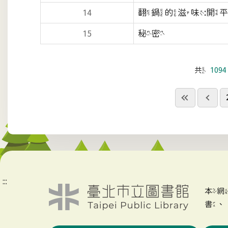
翻鍋的滋味:開
14
秘密
15
共
1094
:::
本
書