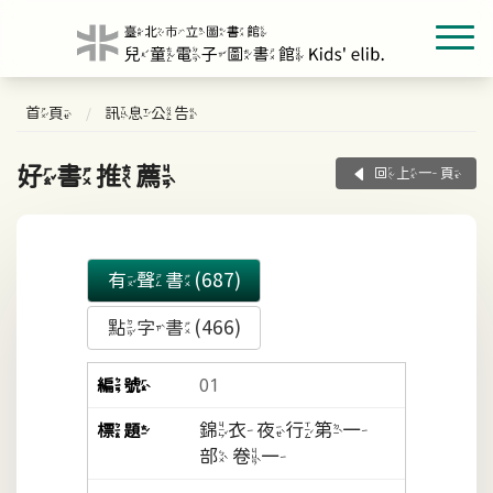
首頁
訊息公告
好書推薦
回上一頁
有聲書(687)
點字書(466)
01
錦衣夜行第一
部 卷一