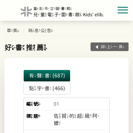
首頁
訊息公告
好書推薦
回上一頁
有聲書(687)
點字書(466)
01
佐賀的超級阿
嬤