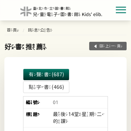
首頁
訊息公告
好書推薦
回上一頁
有聲書(687)
點字書(466)
01
最後14堂星期二
的課