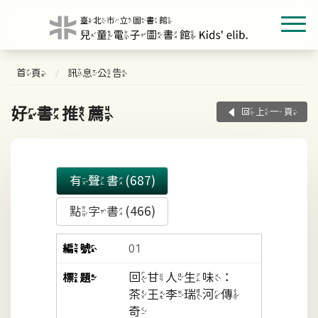
首頁
訊息公告
好書推薦
回上一頁
有聲書(687)
點字書(466)
01
回甘人生味：
茶王李瑞河傳
奇