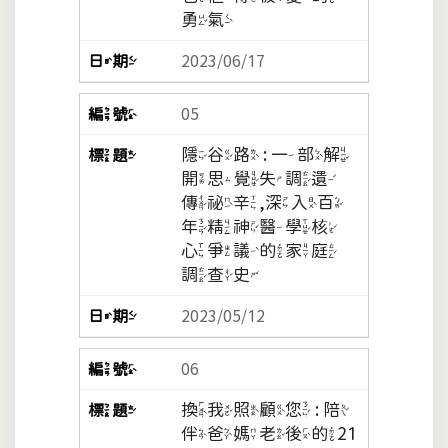
勇氣
2023/06/17
05
隱谷路 : 一部解
開思覺失調遺
傳祕辛,深入百
年精神醫學核
心爭議的家庭
調查史
2023/05/12
06
換我照顧您 : 陪
伴爸媽老後的21