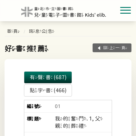
首頁
訊息公告
好書推薦
回上一頁
有聲書(687)
點字書(466)
01
我的奮鬥. 1, 父
親的葬禮