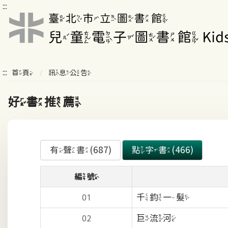
:::
:::
首頁
訊息公告
好書推薦
有聲書(687)
點字書(466)
編號
千鈞一髮
01
巨流河
02