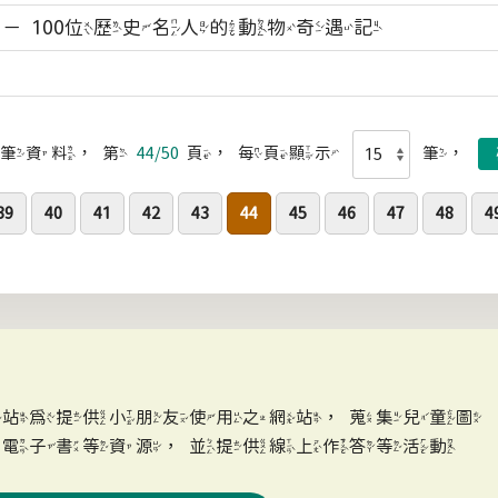
－100位歷史名人的動物奇遇記
筆資料，第
44/50
頁，每頁顯示
筆，
39
40
41
42
43
44
45
46
47
48
4
網站為提供小朋友使用之網站，蒐集兒童圖
、電子書等資源，並提供線上作答等活動