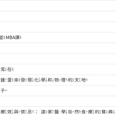
堂MBA課
裕常在
由雞蛋來發現化學和物理的天地
孩子
的療效與禁忌：道家醫學自然食療的寶典