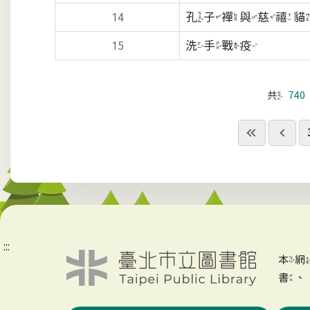
孔子襌與慈禧貓
14
洗手戰疫
15
共
740
:::
本
書