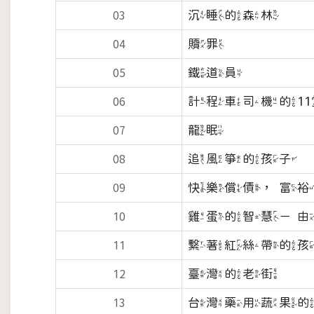
沉睡的森林
03
贖罪
04
鐵道員
05
計程車司機的11
06
龍眠
07
追風箏的孩子
08
快樂償債，富
09
雞蛋的智慧－
10
繫著紅絲帶的
11
臺灣的老街
12
台灣藥用蔬果
13