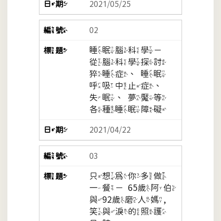
2021/05/25
02
睡眠腦科學－
從腦科學探討
猝睡症、睡眠
呼吸中止症、
失眠、夢魘等
各種睡眠障礙
2021/04/22
03
只想為你多做
一餐－65歲阿伯
與92歲磨人媽,
笑與淚的照護