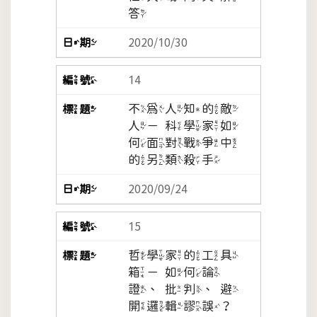
答
2020/10/30
14
不為人知的敵
人－科學家如
何面對戰爭中
的另類殺手
2020/09/24
15
哲學家的工具
箱－如何論
證、批判、避
開邏輯謬誤？