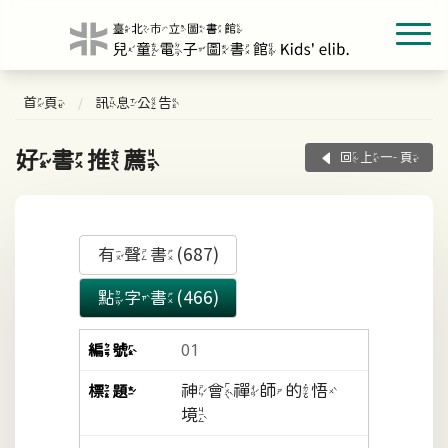
首頁
訊息公告
好書推薦
回上一頁
有聲書(687)
點字書(466)
01
神會禪師的悟
境