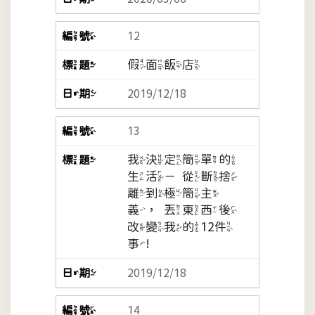
12
假面飯店
2019/12/18
13
我決定簡單的
生活－從斷捨
離到極簡主
義，丟東西後
改變我的12件
事!
2019/12/18
14