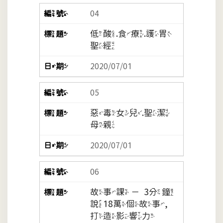
04
低酸.食療.護胃
聖經
2020/07/01
05
惡毒女兒.聖潔
母親
2020/07/01
06
故事課 －3分鐘
說18萬個故事,
打造影響力