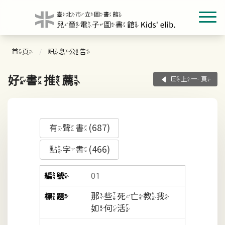
首頁
訊息公告
好書推薦
回上一頁
有聲書(687)
點字書(466)
01
那些死亡教我
如何活