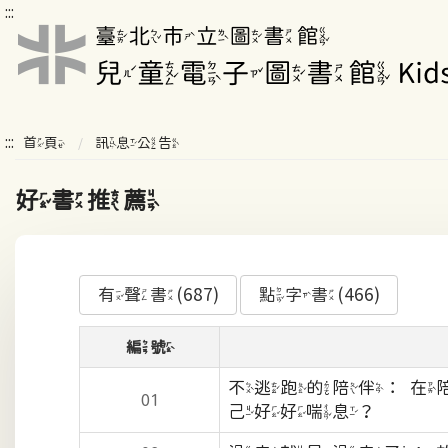
:::
:::
首頁
訊息公告
好書推薦
有聲書(687)
點字書(466)
編號
不逃跑的陪伴：在
01
己好好喘息？