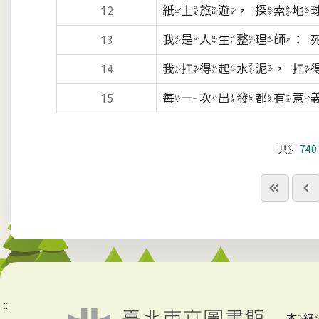
紙上旅遊，探索地
12
我是人生整理師：
13
我扛得起水泥，扛
14
每一次出發都有意
15
共
740
:::
本