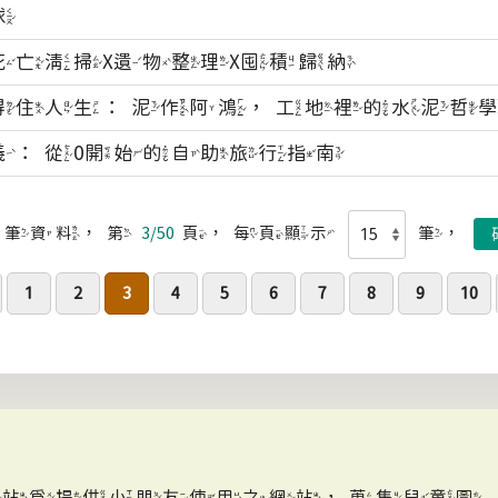
球
死亡清掃X遺物整理X囤積歸納
得住人生：泥作阿鴻，工地裡的水泥哲
義：從0開始的自助旅行指南
筆資料，第
3/50
頁，每頁顯示
筆，
1
2
3
4
5
6
7
8
9
10
網站為提供小朋友使用之網站，蒐集兒童圖