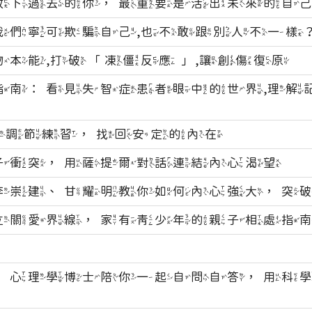
放下過去的你，最重要是活出未來的自
我們寧可欺騙自己,也不敢跟別人不一樣
物本能,打破「凍僵反應」,讓創傷復原
指南：看見失智症患者眼中的世界,理解
壓力調節練習，找回安定的內在
子衝突，用薩提爾對話連結內心渴望
李崇建、甘耀明教你如何內心強大，突
立關愛界線，家有青少年的親子相處指
：心理學博士陪你一起自問自答，用科