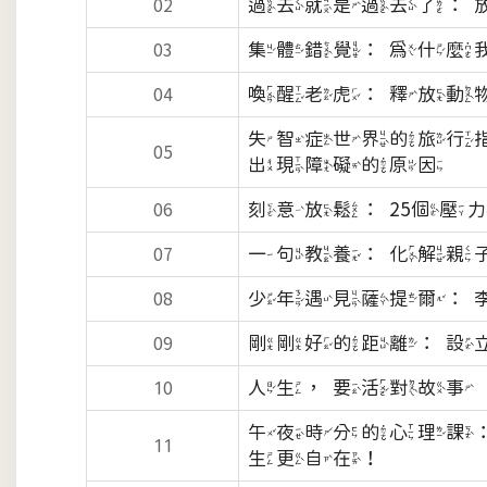
過去就是過去了：
02
集體錯覺：為什麼
03
喚醒老虎：釋放動
04
失智症世界的旅行
05
出現障礙的原因
刻意放鬆：25個
06
一句教養：化解親
07
少年遇見薩提爾：
08
剛剛好的距離：設
09
人生，要活對故事
10
午夜時分的心理課
11
生更自在！