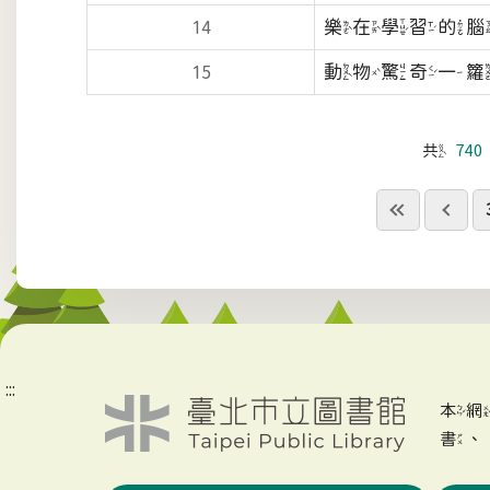
樂在學習的
14
動物驚奇一籮
15
共
740
:::
本
書