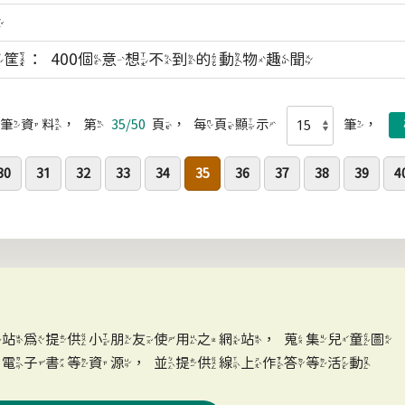
腦
筐：400個意想不到的動物趣聞
筆資料，第
35/50
頁，每頁顯示
筆，
30
31
32
33
34
35
36
37
38
39
4
網站為提供小朋友使用之網站，蒐集兒童圖
、電子書等資源，並提供線上作答等活動