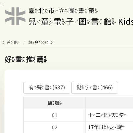
:::
:::
首頁
訊息公告
好書推薦
有聲書(687)
點字書(466)
編號
十二個天使
01
17年蟬之謎
02