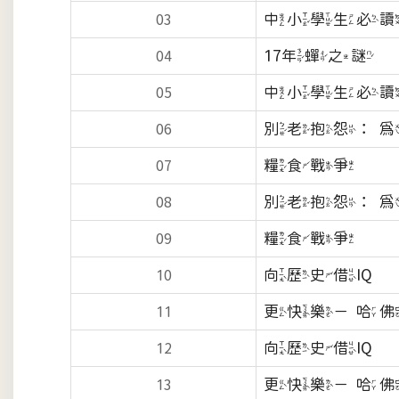
中小學生必
03
17年蟬之謎
04
中小學生必
05
別老抱怨：
06
糧食戰爭
07
別老抱怨：
08
糧食戰爭
09
向歷史借IQ
10
更快樂－哈
11
向歷史借IQ
12
更快樂－哈
13