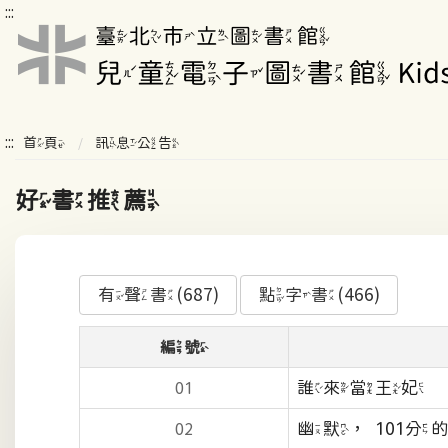
:::
:::
首頁
訊息公告
好書推薦
有聲書(687)
點字書(466)
編號
誰來當王妃
01
幽默，101
02