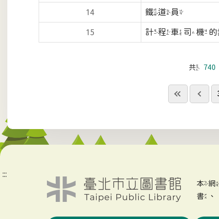
鐵道員
14
計程車司機的1
15
共
740
:::
本
書