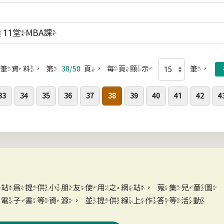
1堂MBA課
筆資料，第
38/50
頁，每頁顯示
筆，
33
34
35
36
37
38
39
40
41
42
4
網站為提供小朋友使用之網站，蒐集兒童圖
、電子書等資源，並提供線上作答等活動