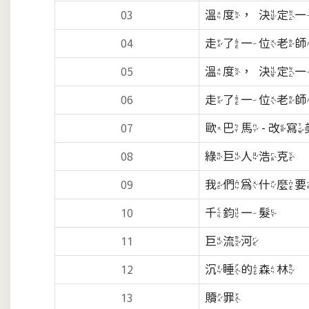
溫度，決定
03
走了一位老
04
溫度，決定
05
走了一位老
06
歐巴馬 - 
07
綠巨人浩克
08
我們為什麼
09
千鈞一髮
10
巨流河
11
沉睡的森林
12
贖罪
13