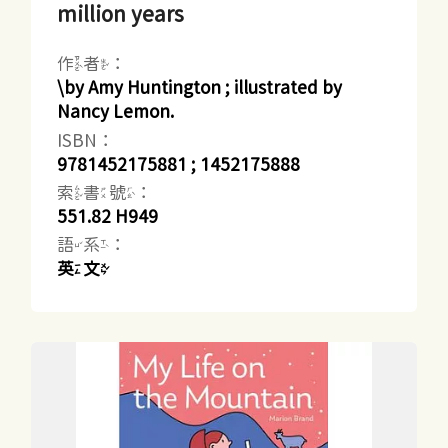
million years
作者：
\by Amy Huntington ; illustrated by
Nancy Lemon.
ISBN：
9781452175881 ; 1452175888
索書號：
551.82 H949
語系：
英文