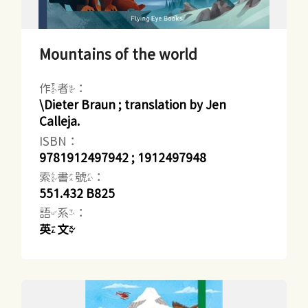
Mountains of the world
作者：
\Dieter Braun ; translation by Jen
Calleja.
ISBN：
9781912497942 ; 1912497948
索書號：
551.432 B825
語系：
英文