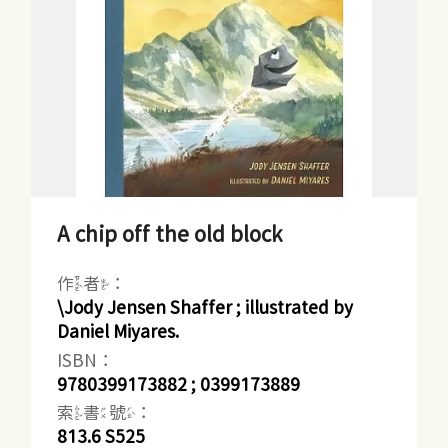
A chip off the old block
作者：
\Jody Jensen Shaffer ; illustrated by
Daniel Miyares.
ISBN：
9780399173882 ; 0399173889
索書號：
813.6 S525