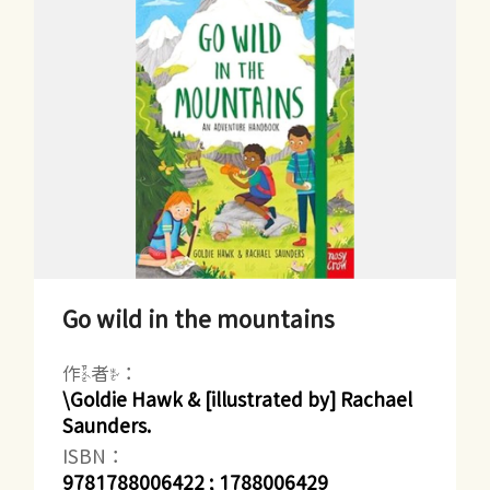
Go wild in the mountains
作者：
\Goldie Hawk & [illustrated by] Rachael
Saunders.
ISBN：
9781788006422 ; 1788006429