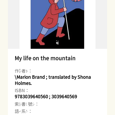
My life on the mountain
作者：
\Marion Brand ; translated by Shona
Holmes.
ISBN：
9783039640560 ; 3039640569
索書號：
語系：