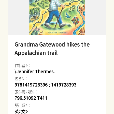
Grandma Gatewood hikes the
Appalachian trail
作者：
\Jennifer Thermes.
ISBN：
9781419728396 ; 1419728393
索書號：
796.51092 T411
語系：
英文