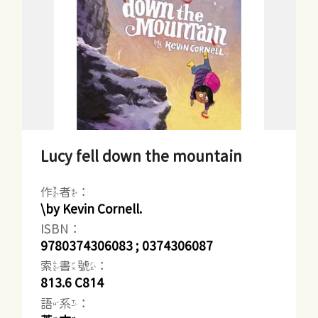
Lucy fell down the mountain
作者：
\by Kevin Cornell.
ISBN：
9780374306083 ; 0374306087
索書號：
813.6 C814
語系：