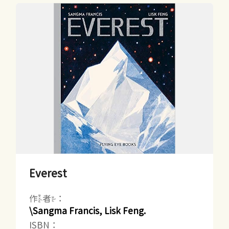
Everest
作者：
\Sangma Francis, Lisk Feng.
ISBN：