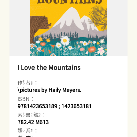
I Love the Mountains
作者：
\pictures by Haily Meyers.
ISBN：
9781423653189 ; 1423653181
索書號：
782.42 M613
語系：