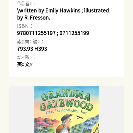
作者：
\written by Emily Hawkins ; illustrated
by R. Fresson.
ISBN：
9780711255197 ; 0711255199
索書號：
793.93 H393
語系：
英文