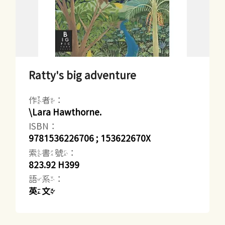
Ratty's big adventure
作者：
\Lara Hawthorne.
ISBN：
9781536226706 ; 153622670X
索書號：
823.92 H399
語系：
英文