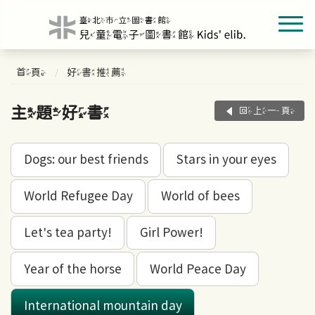
首頁
好書推薦
主題好書
回上一頁
Dogs: our best friends
Stars in your eyes
World Refugee Day
World of bees
Let's tea party!
Girl Power!
Year of the horse
World Peace Day
International mountain day