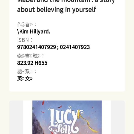
about believing in yourself
作者：
\Kim Hillyard.
ISBN：
9780241407929 ; 0241407923
索書號：
823.92 H655
語系：
英文