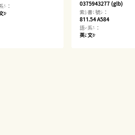
0375943277 (glb)
系：
索書號：
文
811.54 A584
語系：
英文