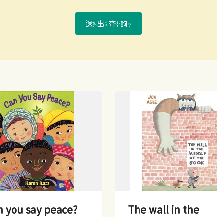
送出查詢
n you say peace?
The wall in the