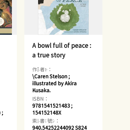
A bowl full of peace :
a true story
作者：
\Caren Stelson ;
illustrated by Akira
Kusaka.
ISBN：
9781541521483 ;
 ;
154152148X
索書號：
940.54252244092 S824