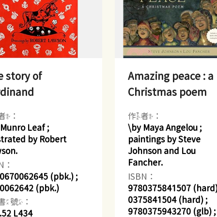
 story of
Amazing peace : a
rdinand
Christmas poem
者：
作者：
 Munro Leaf ;
\by Maya Angelou ;
ustrated by Robert
paintings by Steve
son.
Johnson and Lou
Fancher.
BN：
0670062645 (pbk.) ;
ISBN：
0062642 (pbk.)
9780375841507 (hard)
0375841504 (hard) ;
書號：
9780375943270 (glb) ;
.52 L434