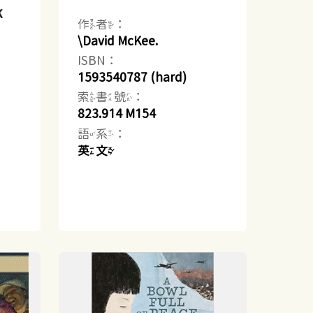
k
作者：
\David McKee.
ISBN：
1593540787 (hard)
索書號：
823.914 M154
語系：
英文