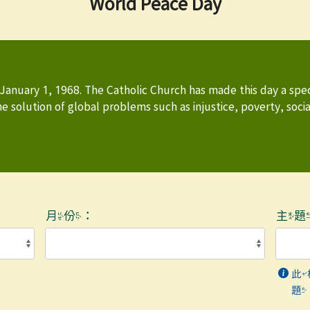
World Peace Day
 January 1, 1968. The Catholic Church has made this day a spec
e solution of global problems such as injustice, poverty, soci
月份：
主
此
題