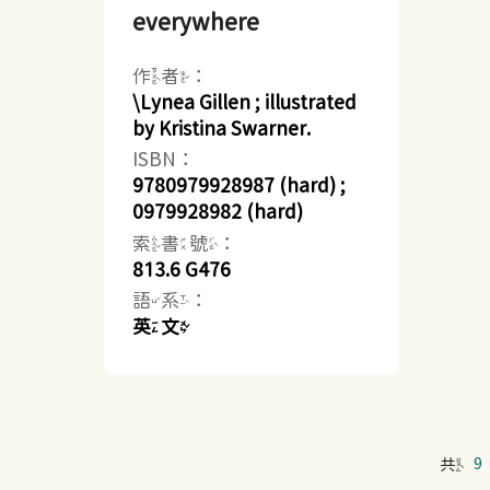
everywhere
作者：
\Lynea Gillen ; illustrated
by Kristina Swarner.
ISBN：
9780979928987 (hard) ;
0979928982 (hard)
索書號：
813.6 G476
語系：
英文
共
9