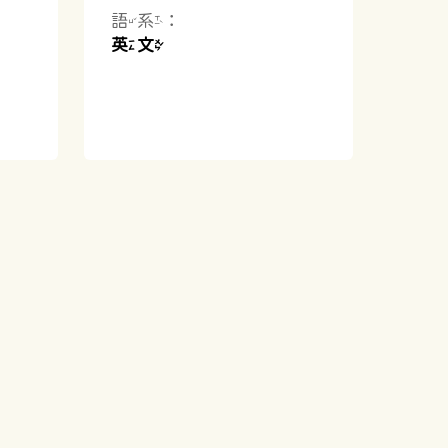
語系：
英文