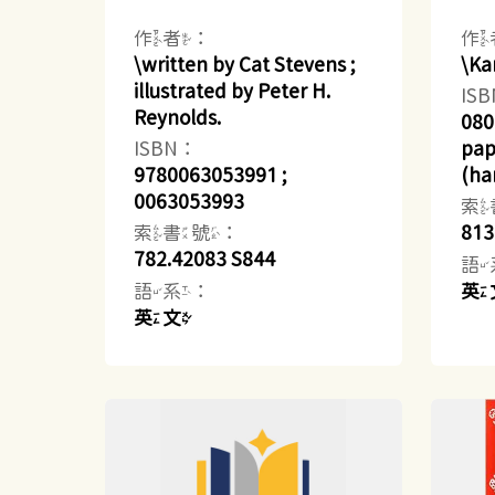
作者：
作
\written by Cat Stevens ;
\Ka
illustrated by Peter H.
IS
Reynolds.
080
ISBN：
pap
9780063053991 ;
(har
0063053993
索
索書號：
813
782.42083 S844
語
語系：
英
英文