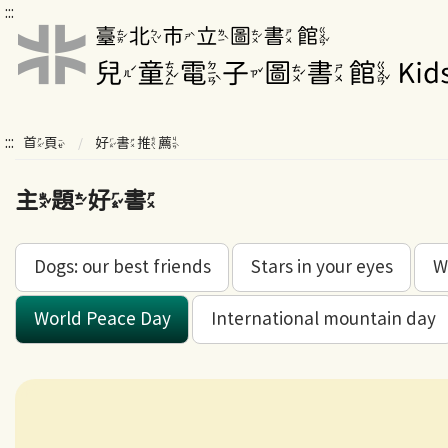
:::
:::
首頁
好書推薦
主題好書
Dogs: our best friends
Stars in your eyes
W
World Peace Day
International mountain day