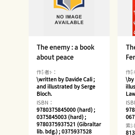
The enemy : a book
The
about peace
Fe
作者：
作
\written by Davide Cali ;
\by
and illustrated by Serge
ill
Bloch.
Law
ISBN：
IS
9780375845000 (hard) ;
978
0375845003 (hard) ;
067
9780375937521 (Gibraltar
索
lib. bdg.) ; 0375937528
813