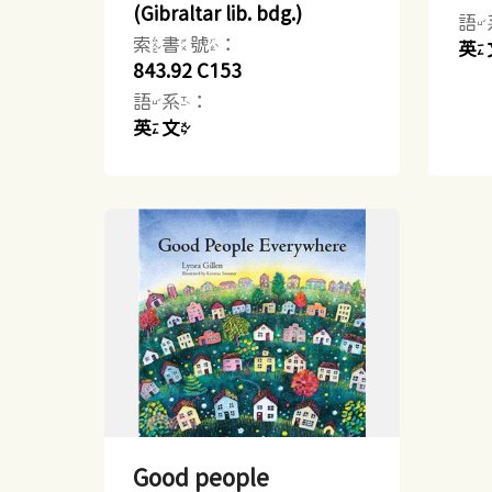
(Gibraltar lib. bdg.)
語
索書號：
英
843.92 C153
語系：
英文
Good people