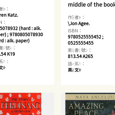
middle of the boo
者：
ren Katz.
作者：
BN：
\Jon Agee.
5078932 (hard : alk.
ISBN：
er) ; 9780805078930
9780525555452 ;
d : alk. paper)
0525555455
書號：
索書號：
.54 K19
813.54 A265
系：
語系：
文
英文