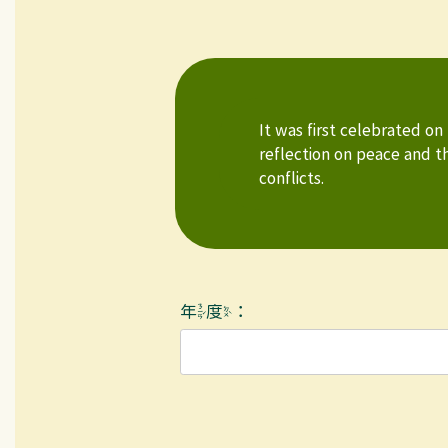
It was first celebrated on
reflection on peace and th
conflicts.
年度：