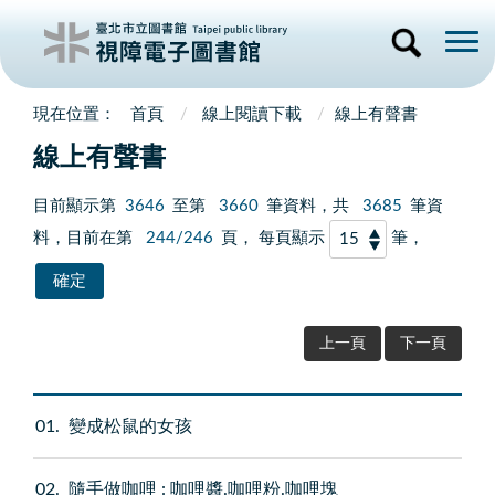
首頁
線上閱讀下載
線上有聲書
線上有聲書
目前顯示第
3646
至第
3660
筆資料，共
3685
筆資
料，目前在第
244/246
頁， 每頁顯示
筆，
上一頁
下一頁
01
變成松鼠的女孩
02
隨手做咖哩 : 咖哩醬.咖哩粉.咖哩塊