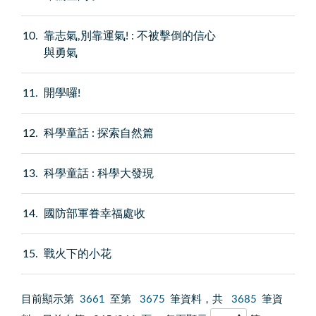
10
靠志氣,別靠運氣! : 不被擊倒的信心
與勇氣
11
開學囉!
12
科學童話 : 探索自然篇
13
科學童話 : 科學大發現
14
國防部軍眷幸福處收
15
戰火下的小花
目前顯示第
3661
至第
3675
筆資料，共
3685
筆資