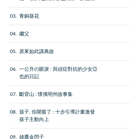
03
青銅葵花
04
繼父
05
原來如此講典故
06
一公升の眼淚 : 與頑症對抗的少女亞
也的日記
07
斷背山 : 懷俄明州故事集
08
孩子, 你開竅了 : 十步引導計畫激發
孩子主動向上
09
雄鷹金閃子