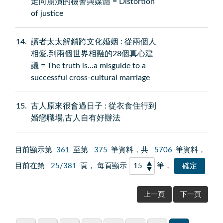
走向崩潰的檢警與媒體 = Distortion
of justice
14
讀者太太解鎖跨文化婚姻 : 從兩個人
相愛,到兩個世界相融的28個真心建
議 = The truth is...a misguide to a
successful cross-cultural marriage
15
古人原來很會過日子 : 從衣食住行到
婚戀職場,古人自有好辦法
目前顯示第
361
至第
375
筆資料，共
5706
筆資料，
目前在第
25/381
頁， 每頁顯示
筆，
上一頁
下一頁