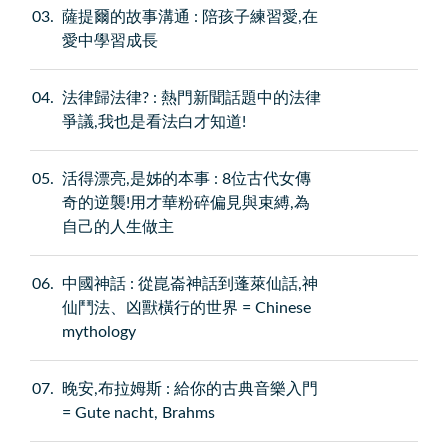
03
薩提爾的故事溝通 : 陪孩子練習愛,在
愛中學習成長
04
法律歸法律? : 熱門新聞話題中的法律
爭議,我也是看法白才知道!
05
活得漂亮,是姊的本事 : 8位古代女傳
奇的逆襲!用才華粉碎偏見與束縛,為
自己的人生做主
06
中國神話 : 從崑崙神話到蓬萊仙話,神
仙鬥法、凶獸橫行的世界 = Chinese
mythology
07
晚安,布拉姆斯 : 給你的古典音樂入門
= Gute nacht, Brahms