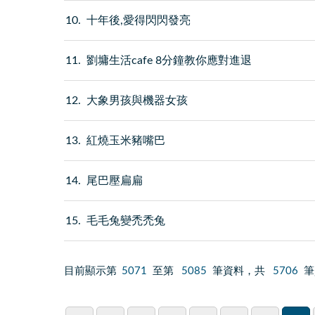
10
十年後,愛得閃閃發亮
11
劉墉生活cafe 8分鐘教你應對進退
12
大象男孩與機器女孩
13
紅燒玉米豬嘴巴
14
尾巴壓扁扁
15
毛毛兔變禿禿兔
目前顯示第
5071
至第
5085
筆資料，共
5706
筆