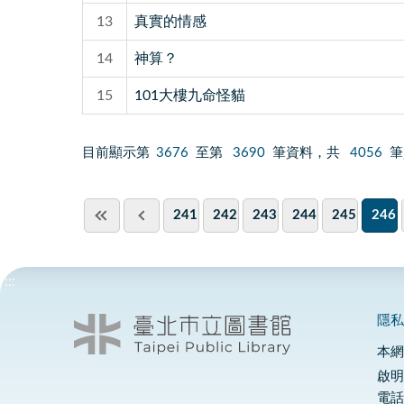
13
真實的情感
14
神算？
15
101大樓九命怪貓
目前顯示第
3676
至第
3690
筆資料，共
4056
筆
241
242
243
244
245
246
:::
隱
本
啟明
電話