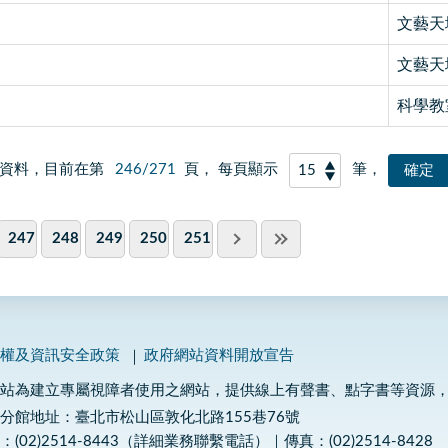
文藝天
文藝天
科學教
資料，目前在第
246/271
頁， 每頁顯示
筆，
247
248
249
250
251
私權及資訊安全政策
政府網站資料開放宣告
網站為建立專屬視障者使用之網站，提供線上有聲書、點字書等資源
分館地址：臺北市松山區敦化北路155巷76號
：(02)2514-8443（詳細業務聯繫電話）｜傳真：(02)2514-8428