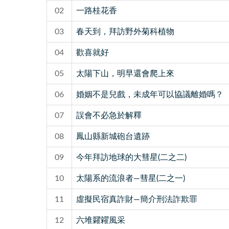
02
一路桂花香
03
春天到，拜訪野外菊科植物
04
歡喜就好
05
太陽下山，明早還會爬上來
06
婚姻不是兒戲，未成年可以協議離婚嗎？
07
誤會不必急於解釋
08
鳳山縣新城砲台遺跡
09
今年拜訪地球的大彗星(二之二)
10
太陽系的流浪者—彗星(二之一)
11
虛擬民宿真詐財—簡介刑法詐欺罪
12
六堆糶糴風采