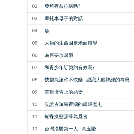
02
發燒有益抗病嗎?
03
摩托車母子的對話
04
魚
05
人類的生命因奈米而轉變
06
為何要放暑假
07
和青少年訂契約有效嗎?
08
快樂丸讓你不快樂--認識大腦神經的毒藥
09
電視廣告上的惡妻
10
見證古羅馬帝國的輝煌歷史
11
蝴蝶擬態菝葺為覓食
12
台灣漢醫第一人--黃玉階