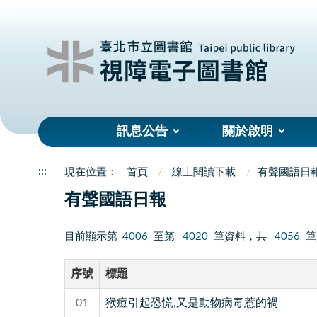
:::
訊息公告
關於啟明
:::
首頁
線上閱讀下載
有聲國語日
有聲國語日報
目前顯示第
4006
至第
4020
筆資料，共
4056
筆
序號
標題
01
猴痘引起恐慌,又是動物病毒惹的禍