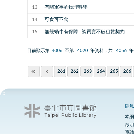
13
有關軍事的物理科學
14
可食可不食
15
無殼蝸牛有保障--談買賣不破租賃契約
目前顯示第
4006
至第
4020
筆資料，共
4056
筆
261
262
263
264
265
266
:::
隱
本
啟明
電話