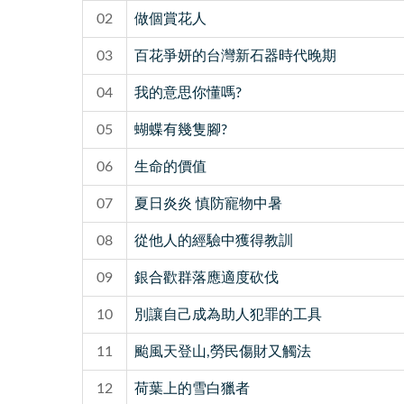
02
做個賞花人
03
百花爭妍的台灣新石器時代晚期
04
我的意思你懂嗎?
05
蝴蝶有幾隻腳?
06
生命的價值
07
夏日炎炎 慎防寵物中暑
08
從他人的經驗中獲得教訓
09
銀合歡群落應適度砍伐
10
別讓自己成為助人犯罪的工具
11
颱風天登山,勞民傷財又觸法
12
荷葉上的雪白獵者