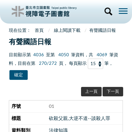
首頁
線上閱讀下載
有聲國語日報
有聲國語日報
目前顯示第
4036
至第
4050
筆資料，共
4069
筆資
料，目前在第
270/272
頁， 每頁顯示
筆，
上一頁
下一頁
01
砍殺父親,大逆不道--談殺人罪
法律知識