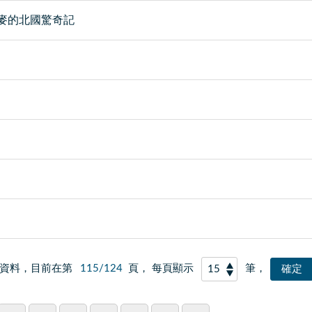
麥的北國驚奇記
資料，目前在第
115/124
頁， 每頁顯示
筆，