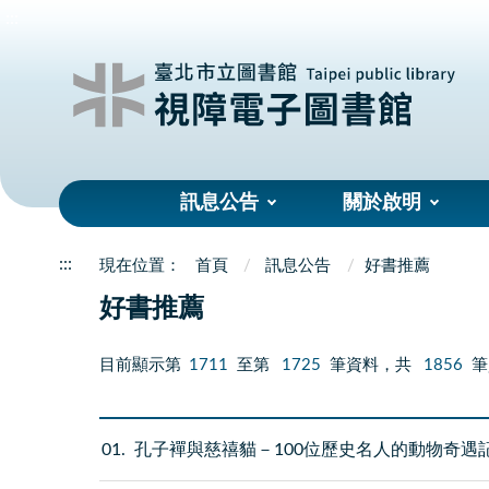
:::
訊息公告
關於啟明
:::
首頁
訊息公告
好書推薦
好書推薦
目前顯示第
1711
至第
1725
筆資料，共
1856
筆
01
孔子襌與慈禧貓－100位歷史名人的動物奇遇