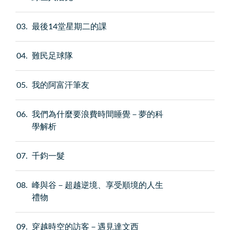
03
最後14堂星期二的課
04
難民足球隊
05
我的阿富汗筆友
06
我們為什麼要浪費時間睡覺－夢的科
學解析
07
千鈞一髮
08
峰與谷－超越逆境、享受順境的人生
禮物
09
穿越時空的訪客－遇見達文西