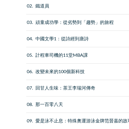
02
鐵道員
03
頑童成功學：從劣勢到「趨勢」的旅程
04
中國文學1：從詩經到唐詩
05
計程車司機的11堂MBA課
06
改變未來的100個新科技
07
回甘人生味：茶王李瑞河傳奇
08
那一百零八天
09
愛是泳不止息：特殊奧運游泳金牌范晉嘉的故