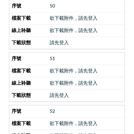
50
欲下載附件，請先登入
欲下載附件，請先登入
請先登入
51
欲下載附件，請先登入
欲下載附件，請先登入
請先登入
52
欲下載附件，請先登入