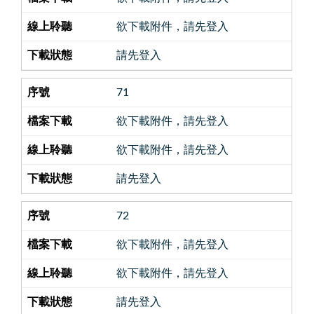
欲下載附件，請先登入
請先登入
71
欲下載附件，請先登入
欲下載附件，請先登入
請先登入
72
欲下載附件，請先登入
欲下載附件，請先登入
請先登入