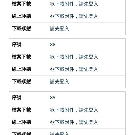
欲下載附件，請先登入
欲下載附件，請先登入
請先登入
38
欲下載附件，請先登入
欲下載附件，請先登入
請先登入
39
欲下載附件，請先登入
欲下載附件，請先登入
請先登入