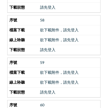
請先登入
58
欲下載附件，請先登入
欲下載附件，請先登入
請先登入
59
欲下載附件，請先登入
欲下載附件，請先登入
請先登入
60