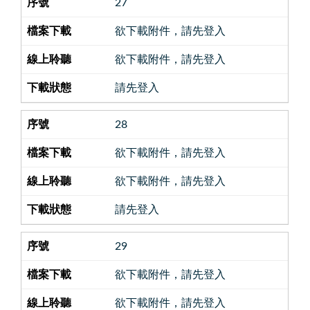
27
欲下載附件，請先登入
欲下載附件，請先登入
請先登入
28
欲下載附件，請先登入
欲下載附件，請先登入
請先登入
29
欲下載附件，請先登入
欲下載附件，請先登入