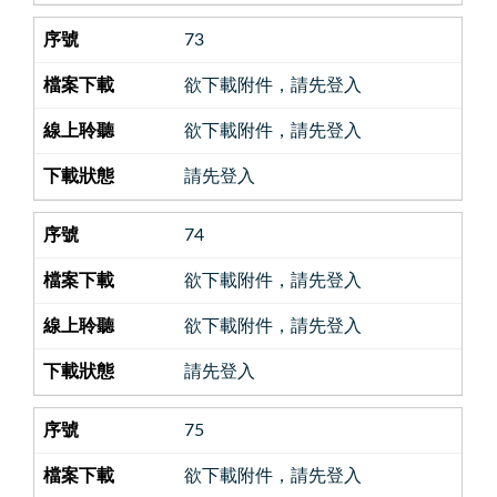
73
欲下載附件，請先登入
欲下載附件，請先登入
請先登入
74
欲下載附件，請先登入
欲下載附件，請先登入
請先登入
75
欲下載附件，請先登入