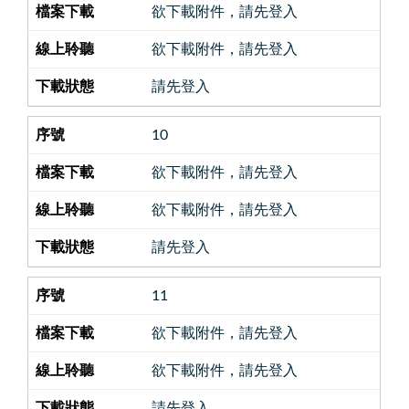
欲下載附件，請先登入
欲下載附件，請先登入
請先登入
10
欲下載附件，請先登入
欲下載附件，請先登入
請先登入
11
欲下載附件，請先登入
欲下載附件，請先登入
請先登入