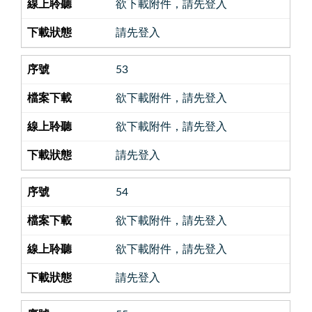
欲下載附件，請先登入
請先登入
53
欲下載附件，請先登入
欲下載附件，請先登入
請先登入
54
欲下載附件，請先登入
欲下載附件，請先登入
請先登入