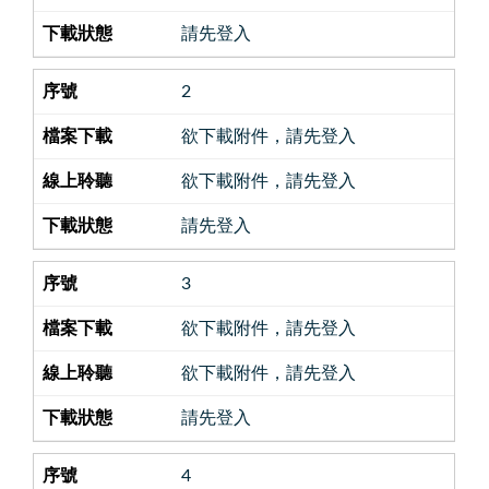
請先登入
2
欲下載附件，請先登入
欲下載附件，請先登入
請先登入
3
欲下載附件，請先登入
欲下載附件，請先登入
請先登入
4