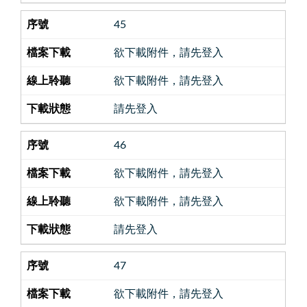
45
欲下載附件，請先登入
欲下載附件，請先登入
請先登入
46
欲下載附件，請先登入
欲下載附件，請先登入
請先登入
47
欲下載附件，請先登入