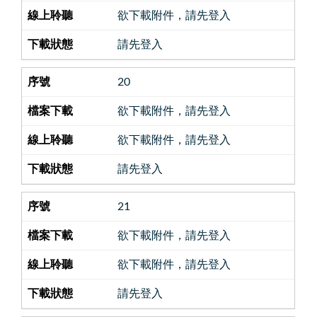
欲下載附件，請先登入
請先登入
20
欲下載附件，請先登入
欲下載附件，請先登入
請先登入
21
欲下載附件，請先登入
欲下載附件，請先登入
請先登入